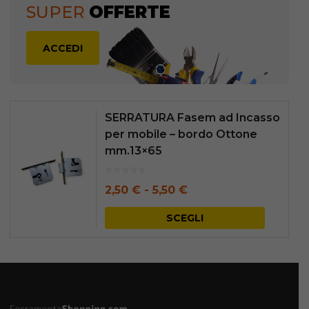
SUPER
OFFERTE
ACCEDI
SERRATURA Fasem ad Incasso
per mobile – bordo Ottone
mm.13×65
Fascia
2,50
€
-
5,50
€
di
Questo
SCEGLI
prezzo:
prodott
da
ha
2,50 €
più
a
varianti.