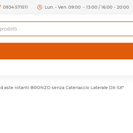
0934 571511
Lun. - Ven. 09:00 - 13:00 / 16:00 - 20:00
s
FERTE
OUTLET
RECENSIONI
VIDEO
niere per Mobile
Accessori telefoni e
Lampade led
ad aste rotanti BRONZO senza Catenaccio Laterale DX-SX"
niere per Porta
Batterie duracell
Materiale Elettrico