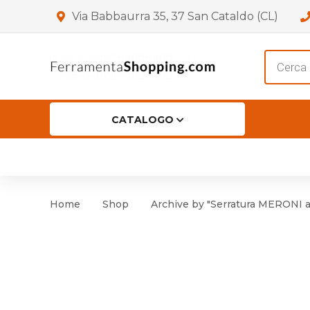
Via Babbaurra 35, 37 San Cataldo (CL)
Product
search
CATALOGO
HOME
CHI SIAMO
SHOP
OF
Accessori per Porta
Cer
Home
Shop
Archive by "Serratura MERONI 
Accessori vari
Cer
Antinfortunistica
Cartelli e Segnaletica