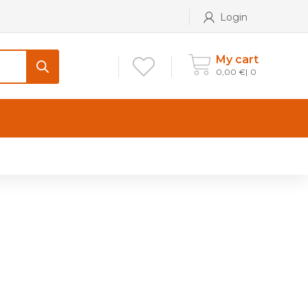
Login
My cart
0,00
€
0
CONTATTI
Maniglia per Mobile stile
Antico e Classico
Maniglie per Mobile stile
Moderno
Maniglie per Porta stile
Moderno
Maniglie porte stile Antico