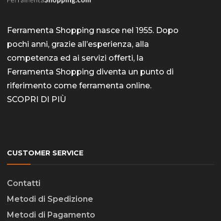
Le
opzioni
Ferramenta Shopping nasce nel 1955. Dopo
posson
pochi anni, grazie all’esperienza, alla
essere
competenza ed ai servizi offerti, la
Ferramenta Shopping diventa un punto di
scelte
riferimento come
ferramenta online
.
nella
SCOPRI DI PIÙ
pagina
del
prodott
CUSTOMER SERVICE
Contatti
Metodi di Spedizione
Metodi di Pagamento