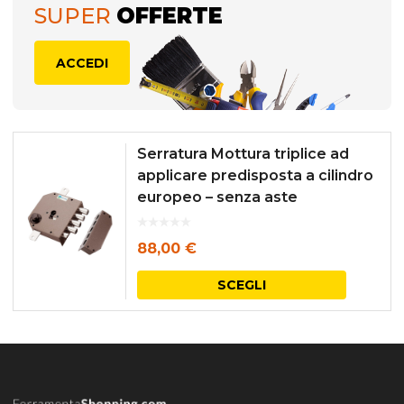
SUPER
OFFERTE
ACCEDI
Serratura Mottura triplice ad
applicare predisposta a cilindro
europeo – senza aste
88,00
€
Questo
SCEGLI
prodott
ha
più
varianti.