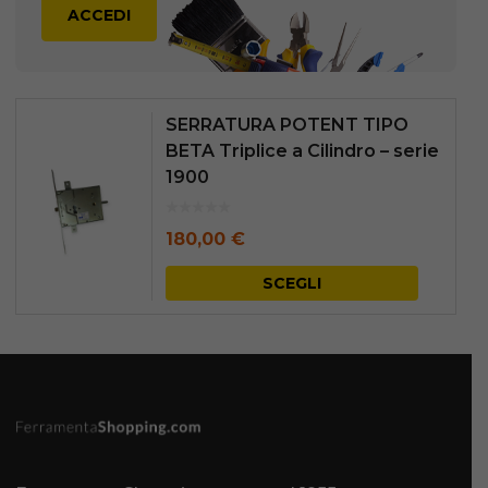
ACCEDI
SERRATURA POTENT TIPO
BETA Triplice a Cilindro – serie
1900
180,00
€
Questo
SCEGLI
prodott
ha
più
varianti.
Le
opzioni