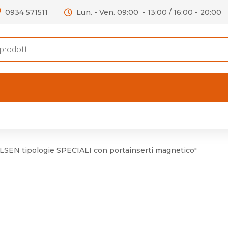
0934 571511
Lun. - Ven. 09:00 - 13:00 / 16:00 - 20:00
s
FERTE
OUTLET
RECENSIONI
VIDEO
niere per Mobile
Accessori telefoni e
Lampade led
LSEN tipologie SPECIALI con portainserti magnetico"
niere per Porta
Batterie duracell
Materiale Elettrico