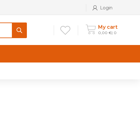
Login
My cart
0,00
€
0
CONTATTI
Maniglia per Mobile stile
Antico e Classico
Maniglie per Mobile stile
Moderno
Maniglie per Porta stile
Moderno
Maniglie porte stile Antico