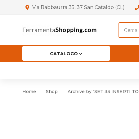
Via Babbaurra 35, 37 San Cataldo (CL)
Product
search
CATALOGO
HOME
CHI SIAMO
SHOP
OF
Accessori per Porta
Cer
Home
Shop
Archive by "SET 33 INSERTI TO
Accessori vari
Cer
Antinfortunistica
Cartelli e Segnaletica