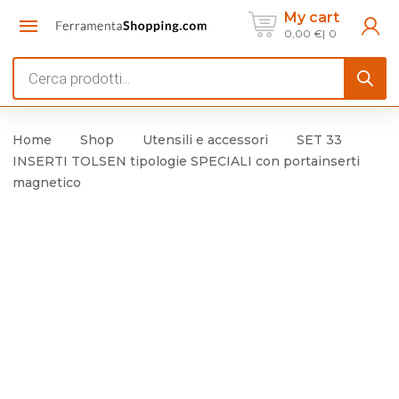
My cart
0,00
€
0
Products
search
Home
Shop
Utensili e accessori
SET 33
INSERTI TOLSEN tipologie SPECIALI con portainserti
magnetico