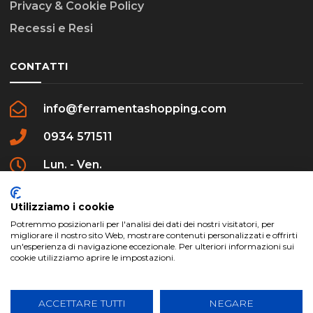
Privacy & Cookie Policy
Recessi e Resi
CONTATTI
info@ferramentashopping.com
0934 571511
Lun. - Ven.
09:00 - 12:30 / 16:00 - 20:00
Utilizziamo i cookie
Potremmo posizionarli per l'analisi dei dati dei nostri visitatori, per
migliorare il nostro sito Web, mostrare contenuti personalizzati e offrirti
un'esperienza di navigazione eccezionale. Per ulteriori informazioni sui
cookie utilizziamo aprire le impostazioni.
ferramentashopping.com ©2024 | Realizzato da
Creative Agency | All Rights Reserved.
ACCETTARE TUTTI
NEGARE