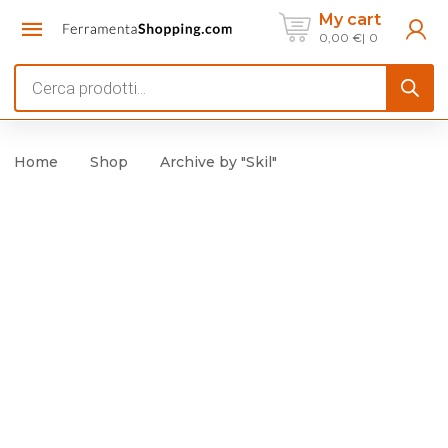
My cart
0,00
€
0
Products
search
Home
Shop
Archive by "Skil"