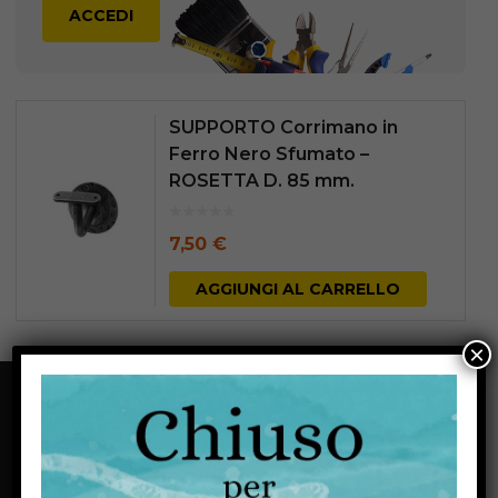
ACCEDI
SUPPORTO Corrimano in
Ferro Nero Sfumato –
ROSETTA D. 85 mm.
7,50
€
AGGIUNGI AL CARRELLO
×