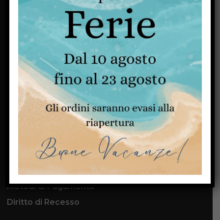
Ferramenta Shopping nasce nel 1955.
Dopo pochi anni, grazie all’esperienza,
alla competenza ed ai servizi offerti, la
Ferramenta Shopping diventa un punto
di riferimento come
ferramenta online
.
SCOPRI DI PIÙ
CUSTOMER SERVICE
Contatti
Metodi di Spedizione
Metodi di Pagamento
Diritto di Recesso