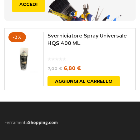
ACCEDI
Sverniciatore Spray Universale
-3%
HQS 400 ML.
Il
Il
6,80
€
7,00
€
prezzo
prezzo
AGGIUNGI AL CARRELLO
originale
attuale
era:
è:
7,00 €.
6,80 €.