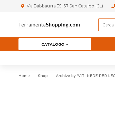
Via Babbaurra 35, 37 San Cataldo (CL)
Product
search
CATALOGO
HOME
CHI SIAMO
SHOP
OF
Accessori per Porta
Cer
Home
Shop
Archive by "VITI NERE PER LEGN
Accessori vari
Cer
Antinfortunistica
Cartelli e Segnaletica