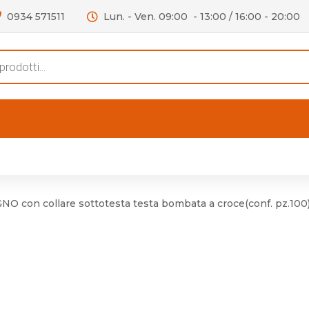
0934 571511
Lun. - Ven. 09:00 - 13:00 / 16:00 - 20:00
s
FERTE
OUTLET
RECENSIONI
VIDEO
niere per Mobile
Accessori telefoni e
Lampade led
O con collare sottotesta testa bombata a croce(conf. pz.100)
niere per Porta
Batterie duracell
Materiale Elettrico