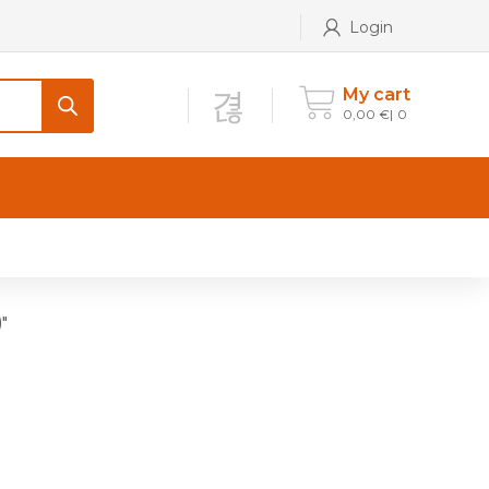
Login
My cart
0,00
€
0
CONTATTI
Maniglia per Mobile stile
Antico e Classico
"
Maniglie per Mobile stile
Moderno
Maniglie per Porta stile
Moderno
Maniglie porte stile Antico