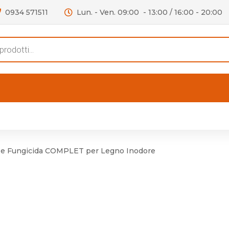
0934 571511
Lun. - Ven. 09:00 - 13:00 / 16:00 - 20:00
s
FERTE
OUTLET
RECENSIONI
VIDEO
niere per Mobile
Accessori telefoni e
Lampade led
o e Fungicida COMPLET per Legno Inodore
niere per Porta
Batterie duracell
Materiale Elettrico