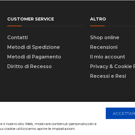
CUSTOMER SERVICE
ALTRO
Contatti
Shop online
Metodi di Spedizione
Recensioni
Metodi di Pagamento
Il mio account
Diritto di Recesso
Privacy & Cookie 
Recessi e Resi
ACCETTAR
are il nostro sito Web, mostrare contenuti personalizzati e
 Creative Agency | All Rights Reserved.
sui cookie utilizziamo aprire le impostazioni.