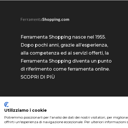
Ferramenta Shopping nasce nel 1955.
Dopo pochi anni, grazie all’esperienza,
alla competenza ed ai servizi offerti, la
Ferramenta Shopping diventa un punto
di riferimento come
ferramenta online
.
SCOPRI DI PIÙ
Utilizziamo i cookie
Potremmo posizionarli per l'analisi dei dati dei nostri visitatori, per miglior
ferramentashopping.com ©2024 | Realizzato da
offrirti un'esperienza di navigazione eccezionale. Per ulteriori informazioni 