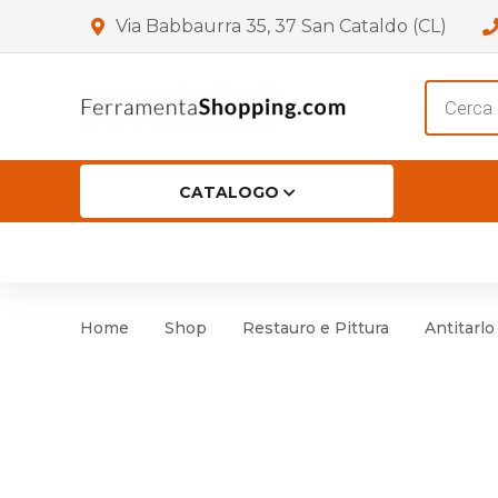
Via Babbaurra 35, 37 San Cataldo (CL)
Product
search
CATALOGO
HOME
CHI SIAMO
SHOP
OF
Accessori per Porta
Cer
Home
Shop
Restauro e Pittura
Antitarl
Accessori vari
Cer
Antinfortunistica
Cartelli e Segnaletica