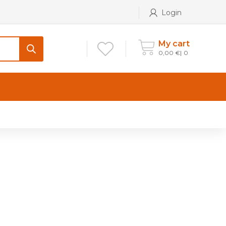
Login
My cart
0,00
€
0
CONTATTI
Maniglia per Mobile stile
Antico e Classico
Maniglie per Mobile stile
Moderno
Maniglie per Porta stile
Moderno
Maniglie porte stile Antico