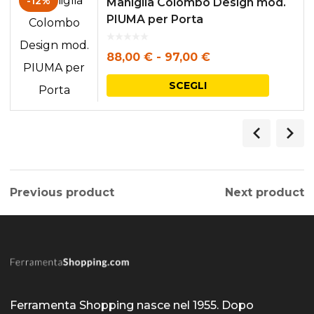
-12%
Maniglia Colombo Design mod.
PIUMA per Porta
Fascia
88,00
€
-
97,00
€
di
Questo
SCEGLI
prezzo:
prodott
da
ha
88,00 €
più
a
varianti.
97,00 €
Le
Previous product
Next product
opzioni
posson
essere
scelte
nella
Ferramenta Shopping nasce nel 1955. Dopo