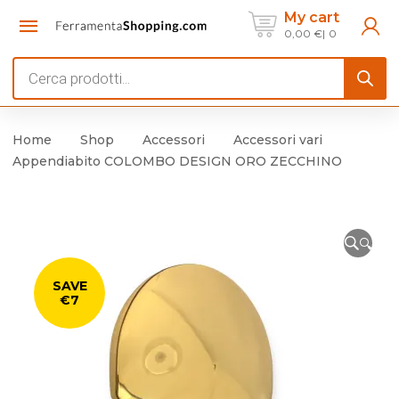
My cart
0,00
€
0
Products
search
Home
Shop
Accessori
Accessori vari
Appendiabito COLOMBO DESIGN ORO ZECCHINO
🔍
SAVE
€7