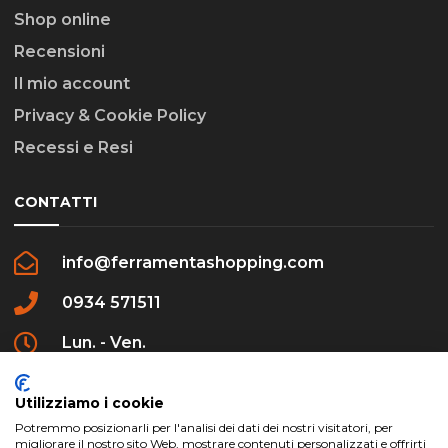
Shop online
Recensioni
Il mio account
Privacy & Cookie Policy
Recessi e Resi
CONTATTI
info@ferramentashopping.com
0934 571511
Lun. - Ven.
09:00 - 12:30 / 16:00 - 20:00
Utilizziamo i cookie
Potremmo posizionarli per l'analisi dei dati dei nostri visitatori, per
migliorare il nostro sito Web, mostrare contenuti personalizzati e offrirti