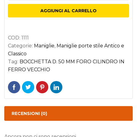
50
AGGIUNGI AL CARRELLO
MM
FORO
CILINDRO
COD:
1111
IN
Categorie:
Maniglie
,
Maniglie porte stile Antico e
FERRO
Classico
VECCHIO
Tag:
BOCCHETTA D. 50 MM FORO CILINDRO IN
quantità
FERRO VECCHIO
RECENSIONI (0)
Ancora non ci sono recensioni.