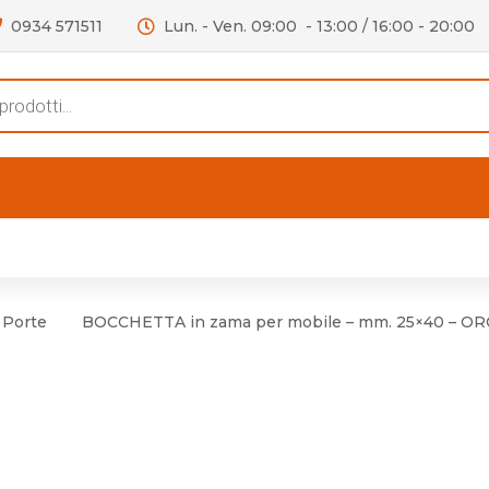
0934 571511
Lun. - Ven. 09:00 - 13:00 / 16:00 - 20:00
s
FERTE
OUTLET
RECENSIONI
VIDEO
niere per Mobile
Accessori telefoni e
Lampade led
 Porte
BOCCHETTA in zama per mobile – mm. 25×40 – O
niere per Porta
Batterie duracell
Materiale Elettrico