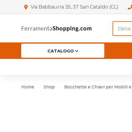
Via Babbaurra 35, 37 San Cataldo (CL)
Product
search
CATALOGO
HOME
CHI SIAMO
SHOP
OF
Accessori per Porta
Cer
Home
Shop
Bocchette e Chiavi per Mobili e
Accessori vari
Cer
Antinfortunistica
Cartelli e Segnaletica