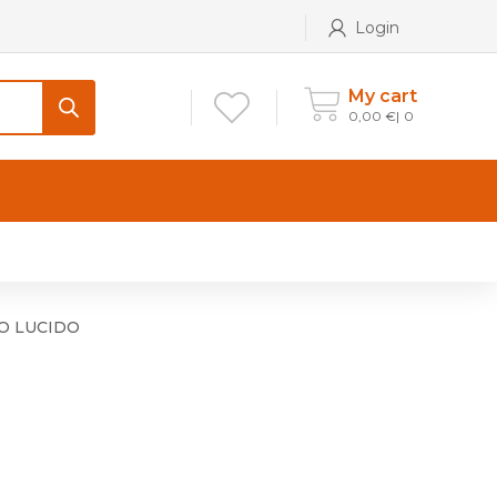
Login
My cart
0,00
€
0
CONTATTI
Maniglia per Mobile stile
Antico e Classico
RO LUCIDO
Maniglie per Mobile stile
Moderno
Maniglie per Porta stile
Moderno
Maniglie porte stile Antico