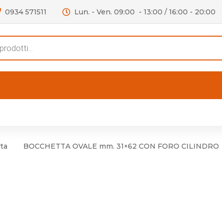
0934 571511
Lun. - Ven. 09:00 - 13:00 / 16:00 - 20:00
s
FERTE
OUTLET
RECENSIONI
VIDEO
niere per Mobile
Accessori telefoni e
Lampade led
ta
BOCCHETTA OVALE mm. 31×62 CON FORO CILINDRO
niere per Porta
Batterie duracell
Materiale Elettrico