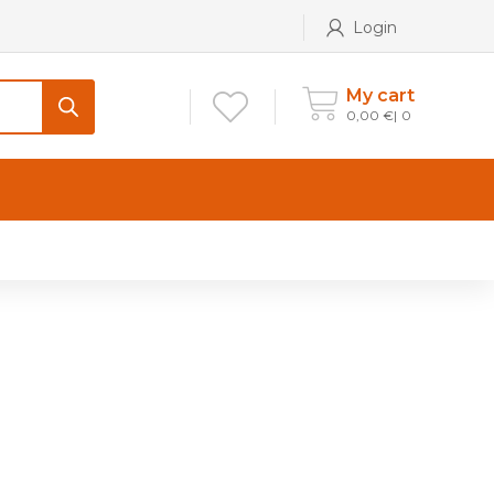
Login
My cart
0,00
€
0
CONTATTI
Maniglia per Mobile stile
Antico e Classico
Maniglie per Mobile stile
Moderno
Maniglie per Porta stile
Moderno
Maniglie porte stile Antico