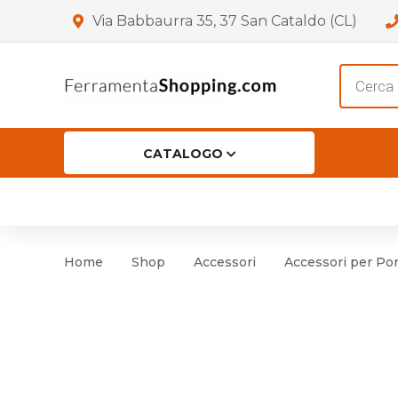
Via Babbaurra 35, 37 San Cataldo (CL)
Product
search
CATALOGO
HOME
CHI SIAMO
SHOP
OF
Accessori per Porta
Cer
Home
Shop
Accessori
Accessori per Por
Accessori vari
Cer
Antinfortunistica
Cartelli e Segnaletica