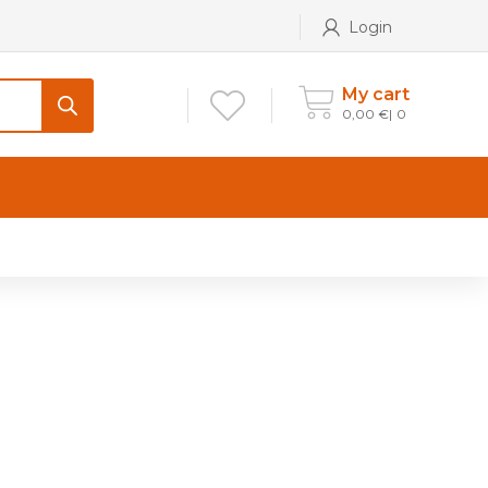
Login
My cart
0,00
€
0
CONTATTI
Maniglia per Mobile stile
Antico e Classico
Maniglie per Mobile stile
Moderno
Maniglie per Porta stile
Moderno
Maniglie porte stile Antico