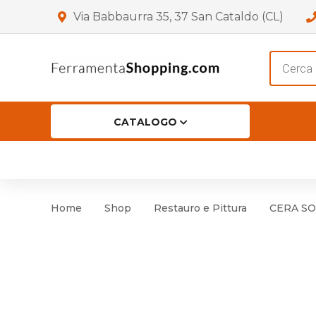
Via Babbaurra 35, 37 San Cataldo (CL)
Product
search
CATALOGO
HOME
CHI SIAMO
SHOP
OF
Accessori per Porta
Cer
Home
Shop
Restauro e Pittura
CERA SOL
Accessori vari
Cer
Antinfortunistica
Cartelli e Segnaletica