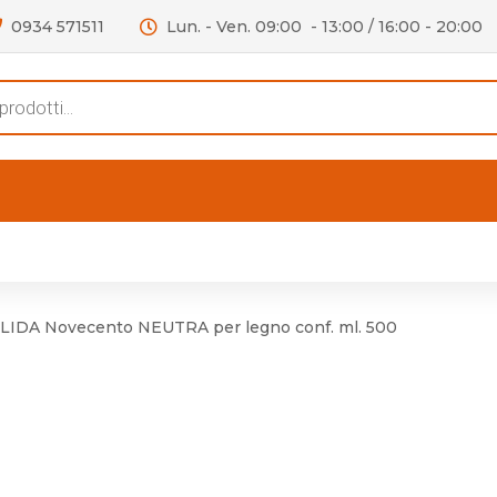
0934 571511
Lun. - Ven. 09:00 - 13:00 / 16:00 - 20:00
s
FERTE
OUTLET
RECENSIONI
VIDEO
niere per Mobile
Accessori telefoni e
Lampade led
IDA Novecento NEUTRA per legno conf. ml. 500
niere per Porta
Batterie duracell
Materiale Elettrico