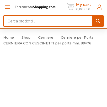
My cart
0,00
€
0
Products
search
Home
Shop
Cerniere
Cerniere per Porta
CERNIERA CON CUSCINETTI per porta mm. 89×76