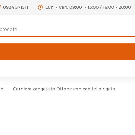
0934 571511
Lun. - Ven. 09:00 - 13:00 / 16:00 - 20:00
s
FERTE
OUTLET
RECENSIONI
VIDEO
niere per Mobile
Accessori telefoni e
Lampade led
le
Cerniera zangata in Ottone con capitello rigato
niere per Porta
Batterie duracell
Materiale Elettrico