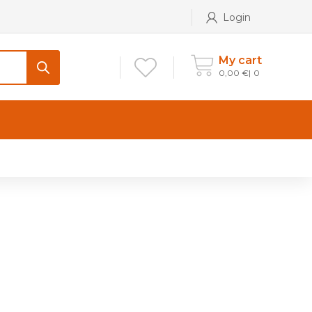
Login
My cart
0,00
€
0
CONTATTI
Maniglia per Mobile stile
Antico e Classico
Maniglie per Mobile stile
Moderno
Maniglie per Porta stile
Moderno
Maniglie porte stile Antico