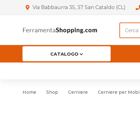
Via Babbaurra 35, 37 San Cataldo (CL)
Product
search
CATALOGO
HOME
CHI SIAMO
SHOP
OF
Accessori per Porta
Cer
Home
Shop
Cerniere
Cerniere per Mobi
Accessori vari
Cer
Antinfortunistica
Cartelli e Segnaletica