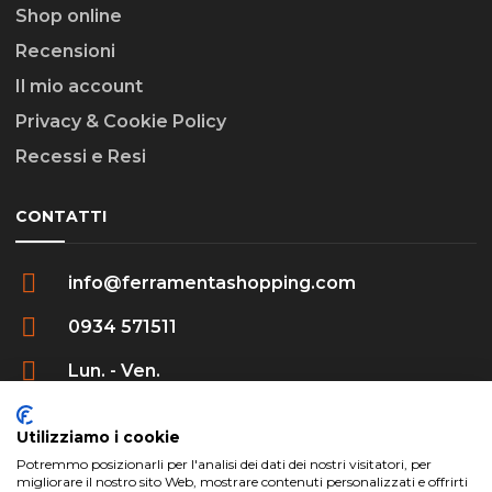
Shop online
Recensioni
Il mio account
Privacy & Cookie Policy
Recessi e Resi
CONTATTI
info@ferramentashopping.com
0934 571511
Lun. - Ven.
09:00 - 12:30 / 16:00 - 20:00
Utilizziamo i cookie
Potremmo posizionarli per l'analisi dei dati dei nostri visitatori, per
migliorare il nostro sito Web, mostrare contenuti personalizzati e offrirti