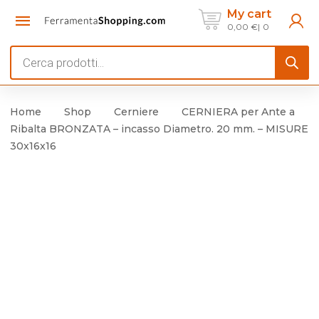
My cart
0,00
€
0
Products
search
Home
Shop
Cerniere
CERNIERA per Ante a
Ribalta BRONZATA – incasso Diametro. 20 mm. – MISURE
30x16x16