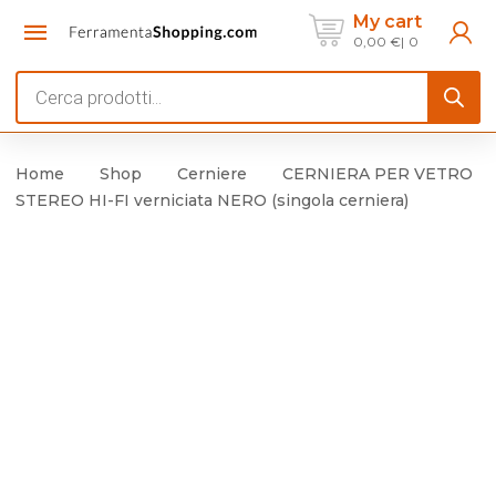
My cart
0,00
€
0
Products
search
Home
Shop
Cerniere
CERNIERA PER VETRO
STEREO HI-FI verniciata NERO (singola cerniera)