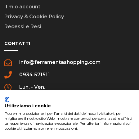
Il mio account
Privacy & Cookie Policy
Recessi e Resi
CONTATTI
info@ferramentashopping.com
0934 571511
Lun. - Ven.
09:00 - 12:30 / 16:00 - 20:00
Utilizziamo i cookie
Potremmo posizionarli per l'analisi dei dati dei nostri visitatori, per
migliorare il nostro sito Web, mostrare contenuti personalizzati e offrirti
un'esperienza di navigazione eccezionale. Per ulteriori informazioni sui
cookie utilizziamo aprire le impostazioni.
ferramentashopping.com ©2024 | Realizzato da