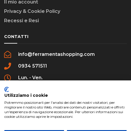
Il mio account
Privacy & Cookie Policy
Recessi e Resi
CONTATTI
info@ferramentashopping.com
0934 571511
Lun. - Ven.
09:00 - 12:30 / 16:00 - 20:00
Utilizziamo i cookie
Potremmo posizionarli per l'analisi dei dati dei nostri visitatori, per
migliorare il nostro sito Web, mostrare contenuti personalizzati e offrirti
un'esperienza di navigazione eccezionale. Per ulteriori informazioni sui
cookie utilizziamo aprire le impostazioni.
ferramentashopping.com ©2024 | Realizzato da