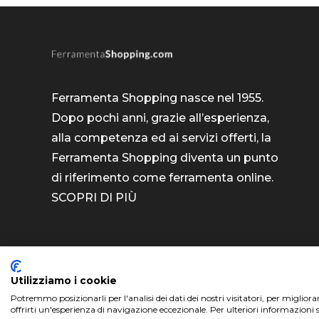
Ferramenta Shopping nasce nel 1955.
Dopo pochi anni, grazie all’esperienza,
alla competenza ed ai servizi offerti, la
Ferramenta Shopping diventa un punto
di riferimento come
ferramenta online
.
SCOPRI DI PIÙ
Utilizziamo i cookie
Potremmo posizionarli per l'analisi dei dati dei nostri visitatori, per miglior
ferramentashopping.com ©2024 | Realizzato da
offrirti un'esperienza di navigazione eccezionale. Per ulteriori informazioni 