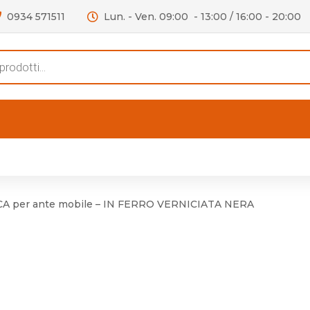
0934 571511
Lun. - Ven. 09:00 - 13:00 / 16:00 - 20:00
s
FERTE
OUTLET
RECENSIONI
VIDEO
niere per Mobile
Accessori telefoni e
Lampade led
A per ante mobile – IN FERRO VERNICIATA NERA
niere per Porta
Batterie duracell
Materiale Elettrico