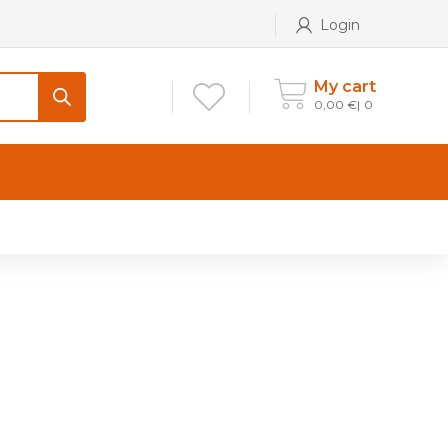
Login
My cart
0,00
€
0
CONTATTI
Maniglia per Mobile stile
Antico e Classico
Maniglie per Mobile stile
Moderno
Maniglie per Porta stile
Moderno
Maniglie porte stile Antico