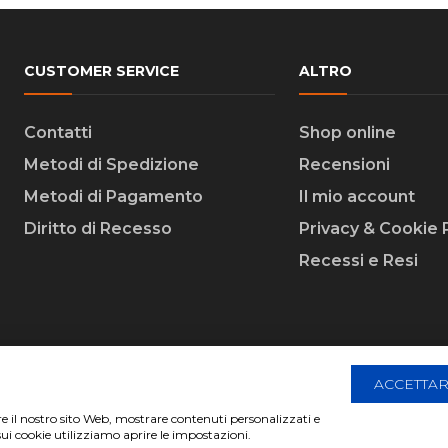
CUSTOMER SERVICE
ALTRO
Contatti
Shop online
Metodi di Spedizione
Recensioni
Metodi di Pagamento
Il mio account
Diritto di Recesso
Privacy & Cookie 
Recessi e Resi
ACCETTAR
are il nostro sito Web, mostrare contenuti personalizzati e
 Creative Agency | All Rights Reserved.
sui cookie utilizziamo aprire le impostazioni.