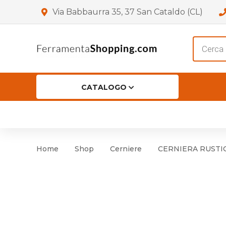
Via Babbaurra 35, 37 San Cataldo (CL)
Product
search
CATALOGO
HOME
CHI SIAMO
SHOP
OF
Accessori per Porta
Cer
Home
Shop
Cerniere
CERNIERA RUSTIC
Accessori vari
Cer
Antinfortunistica
Cartelli e Segnaletica