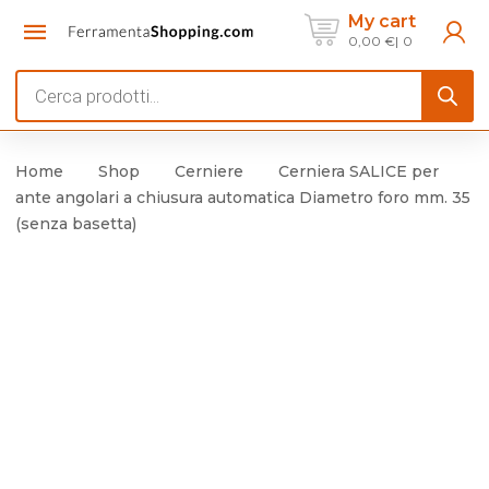
My cart
0,00
€
0
Products
search
Home
Shop
Cerniere
Cerniera SALICE per
ante angolari a chiusura automatica Diametro foro mm. 35
(senza basetta)