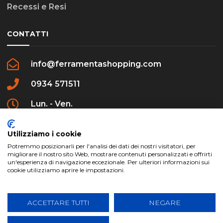
Recessi e Resi
CONTATTI
info@ferramentashopping.com
0934 571511
Lun. - Ven.
09:00 - 12:30 / 16:00 - 20:00
Utilizziamo i cookie
Potremmo posizionarli per l'analisi dei dati dei nostri visitatori, per
migliorare il nostro sito Web, mostrare contenuti personalizzati e offrirti
un'esperienza di navigazione eccezionale. Per ulteriori informazioni sui
cookie utilizziamo aprire le impostazioni.
ferramentashopping.com ©2024 | Realizzato da
Creative Agency | All Rights Reserved.
ACCETTARE TUTTI
NEGARE