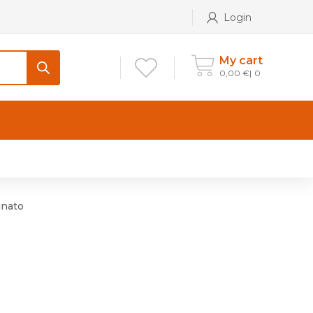
Login
My cart
0,00
€
0
CONTATTI
Maniglia per Mobile stile
Antico e Classico
inato
Maniglie per Mobile stile
Moderno
Maniglie per Porta stile
Moderno
Maniglie porte stile Antico