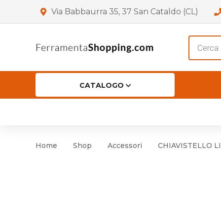
Via Babbaurra 35, 37 San Cataldo (CL)
Product
search
CATALOGO
HOME
CHI SIAMO
SHOP
OF
Accessori per Porta
Cer
Home
Shop
Accessori
CHIAVISTELLO LI
Accessori vari
Cer
Antinfortunistica
Cartelli e Segnaletica