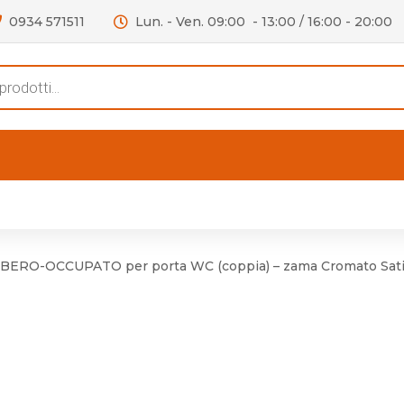
0934 571511
Lun. - Ven. 09:00 - 13:00 / 16:00 - 20:00
s
FERTE
OUTLET
RECENSIONI
VIDEO
niere per Mobile
Accessori telefoni e
Lampade led
BERO-OCCUPATO per porta WC (coppia) – zama Cromato Sat
niere per Porta
Batterie duracell
Materiale Elettrico