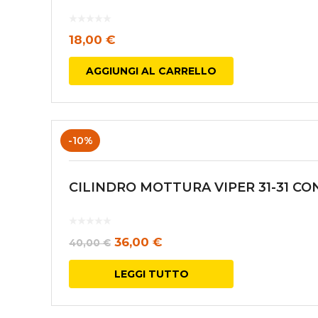
18,00
€
AGGIUNGI AL CARRELLO
-10%
CILINDRO MOTTURA VIPER 31-31 C
Il
Il
36,00
€
40,00
€
prezzo
prezzo
LEGGI TUTTO
originale
attuale
era:
è: