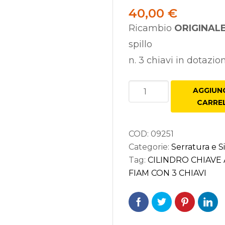
40,00
€
Ricambio
ORIGINALE
spillo
n. 3 chiavi in dotazio
seforti
rature per Porte
CILINDRO
AGGIUNG
CHIAVE
CARRE
rature per Mobili
A
CROCE
COD:
09251
DI
Categorie:
Serratura e S
RICAMBIO
Tag:
CILINDRO CHIAVE
PER
FIAM CON 3 CHIAVI
SERRATURA
FIAM
CON