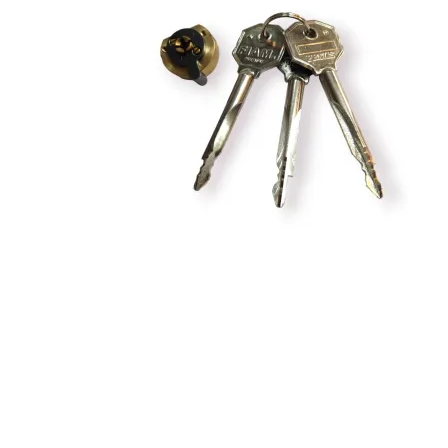
Collezioni Maniglie
Cas
Antologhia
Ser
Mood Collection
Ser