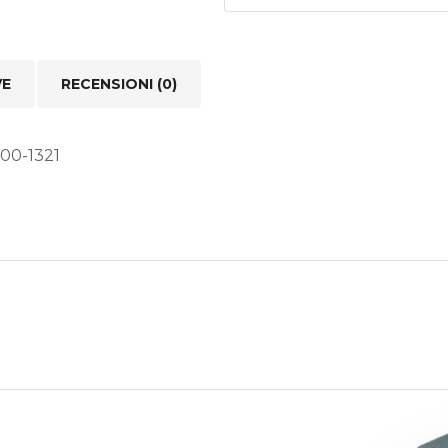
3
CHIAVI
quantità
VE
RECENSIONI (0)
300-1321