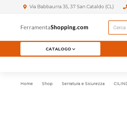
Via Babbaurra 35, 37 San Cataldo (CL)
Product
search
CATALOGO
HOME
CHI SIAMO
SHOP
OF
Accessori per Porta
Cer
Home
Shop
Serratura e Sicurezza
CILIN
Accessori vari
Cer
Antinfortunistica
Cartelli e Segnaletica