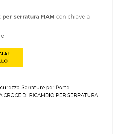
e Classico
 per serratura FIAM
con chiave a
ne
I AL
LLO
icurezza
,
Serrature per Porte
 A CROCE DI RICAMBIO PER SERRATURA