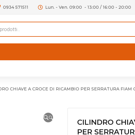
0934 571511
Lun. - Ven. 09:00 - 13:00 / 16:00 - 20:00
s
FERTE
OUTLET
RECENSIONI
VIDEO
niere per Mobile
Accessori telefoni e
Lampade led
DRO CHIAVE A CROCE DI RICAMBIO PER SERRATURA FIAM C
niere per Porta
Batterie duracell
Materiale Elettrico
🔍
CILINDRO CHIA
PER SERRATURA