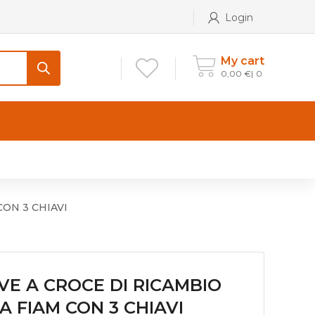
Login
My cart
0,00
€
0
CONTATTI
Maniglia per Mobile stile
Antico e Classico
ON 3 CHIAVI
Maniglie per Mobile stile
Moderno
Maniglie per Porta stile
VE A CROCE DI RICAMBIO
Moderno
 FIAM CON 3 CHIAVI
Maniglie porte stile Antico