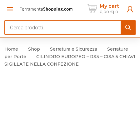
My cart
0,00
€
0
Products
search
Home
Shop
Serratura e Sicurezza
Serrature
per Porte
CILINDRO EUROPEO – RS3 – CISA 5 CHIAVI
SIGILLATE NELLA CONFEZIONE