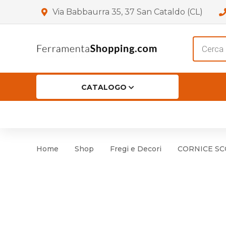
Via Babbaurra 35, 37 San Cataldo (CL)
Product
search
CATALOGO
HOME
CHI SIAMO
SHOP
OF
Accessori per Porta
Cer
Home
Shop
Fregi e Decori
CORNICE SCO
Accessori vari
Cer
Antinfortunistica
Cartelli e Segnaletica