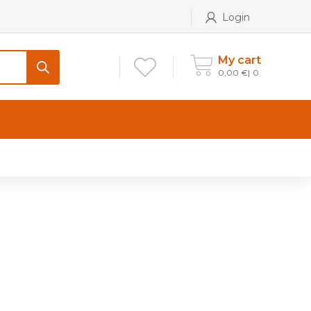
Login
My cart
0,00
€
0
CONTATTI
Maniglia per Mobile stile
Antico e Classico
Maniglie per Mobile stile
Moderno
Maniglie per Porta stile
Moderno
Maniglie porte stile Antico