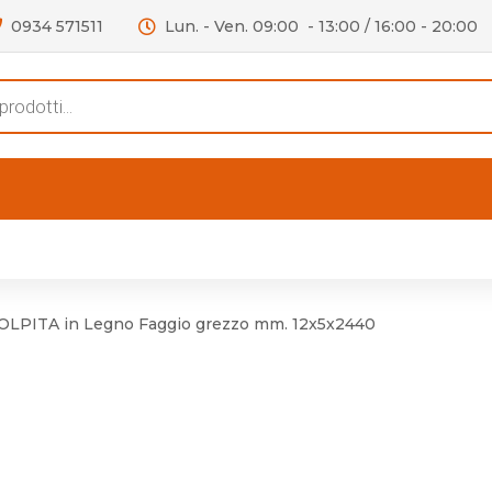
0934 571511
Lun. - Ven. 09:00 - 13:00 / 16:00 - 20:00
s
FERTE
OUTLET
RECENSIONI
VIDEO
niere per Mobile
Accessori telefoni e
Lampade led
LPITA in Legno Faggio grezzo mm. 12x5x2440
niere per Porta
Batterie duracell
Materiale Elettrico