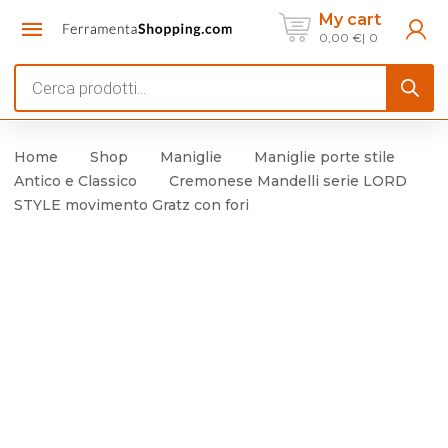
My cart
0,00
€
0
Products
search
Home
Shop
Maniglie
Maniglie porte stile
Antico e Classico
Cremonese Mandelli serie LORD
STYLE movimento Gratz con fori