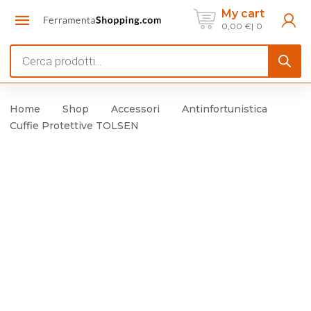
My cart
0,00
€
0
Products
search
Home
Shop
Accessori
Antinfortunistica
Cuffie Protettive TOLSEN