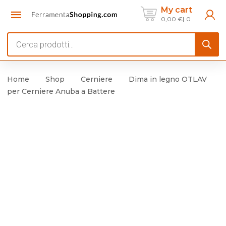
My cart
0,00
€
0
Products
search
Home
Shop
Cerniere
Dima in legno OTLAV
per Cerniere Anuba a Battere