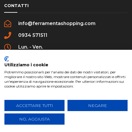
CONTATTI
info@ferramentashopping.com
0934 571511
Lun. - Ven.
09:00 - 12:30 / 16:00 - 20:00
Utilizziamo i cookie
Potremmo posizionarli per l'analisi dei dati dei nostri visitatori, per
migliorare il nostro sito Web, mostrare contenuti personalizzati e offrirti
un'esperienza di navigazione eccezionale. Per ulteriori informazioni sui
cookie utilizziamo aprire le impostazioni.
ferramentashopping.com ©2024 | Realizzato da
Creative Agency | All Rights Reserved.
ACCETTARE TUTTI
NEGARE
NO, AGGIUSTA