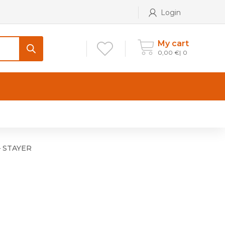
Login
My cart
0,00
€
0
CONTATTI
Maniglia per Mobile stile
Antico e Classico
– STAYER
Maniglie per Mobile stile
Moderno
Maniglie per Porta stile
Moderno
Maniglie porte stile Antico