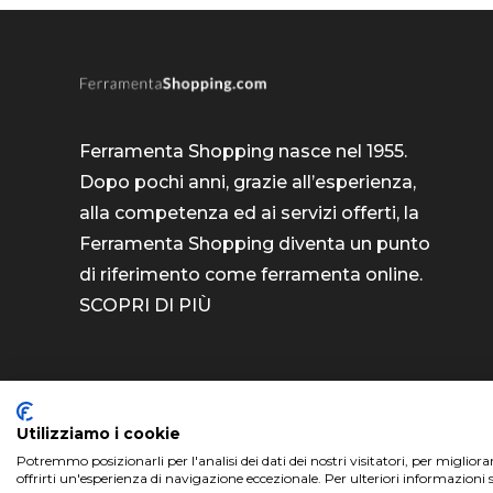
Ferramenta Shopping nasce nel 1955.
Dopo pochi anni, grazie all’esperienza,
alla competenza ed ai servizi offerti, la
Ferramenta Shopping diventa un punto
di riferimento come
ferramenta online
.
SCOPRI DI PIÙ
Utilizziamo i cookie
Potremmo posizionarli per l'analisi dei dati dei nostri visitatori, per miglior
ferramentashopping.com ©2024 | Realizzato da
offrirti un'esperienza di navigazione eccezionale. Per ulteriori informazioni 