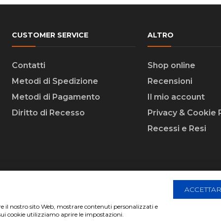
CUSTOMER SERVICE
ALTRO
Contatti
Shop online
Metodi di Spedizione
Recensioni
Metodi di Pagamento
Il mio account
Diritto di Recesso
Privacy & Cookie 
Recessi e Resi
ACCETTAR
are il nostro sito Web, mostrare contenuti personalizzati e
 Creative Agency | All Rights Reserved.
sui cookie utilizziamo aprire le impostazioni.