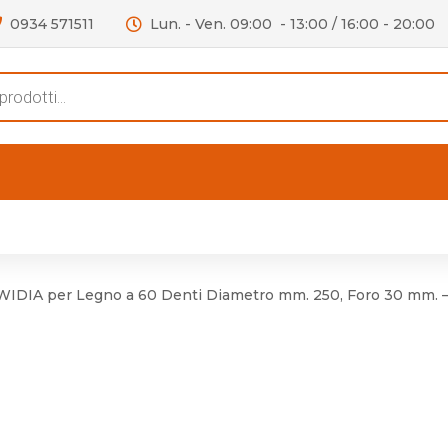
0934 571511
Lun. - Ven. 09:00 - 13:00 / 16:00 - 20:00
s
FERTE
OUTLET
RECENSIONI
VIDEO
niere per Mobile
Accessori telefoni e
Lampade led
IDIA per Legno a 60 Denti Diametro mm. 250, Foro 30 mm. 
niere per Porta
Batterie duracell
Materiale Elettrico