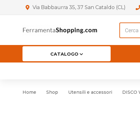
Via Babbaurra 35, 37 San Cataldo (CL)
Product
search
CATALOGO
HOME
CHI SIAMO
SHOP
OF
Accessori per Porta
Cer
Home
Shop
Utensili e accessori
DISCO W
Accessori vari
Cer
Antinfortunistica
Cartelli e Segnaletica