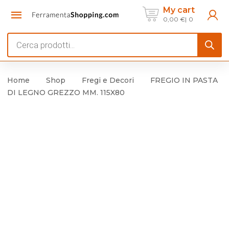
My cart
0,00
€
0
Products
search
Home
Shop
Fregi e Decori
FREGIO IN PASTA
DI LEGNO GREZZO MM. 115X80