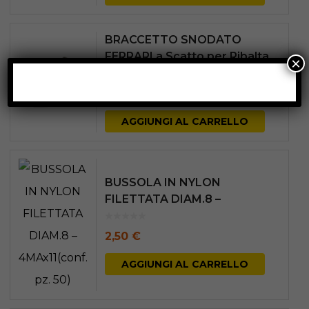
BRACCETTO SNODATO
FERRARI a Scatto per Ribalta
×
12,00
€
AGGIUNGI AL CARRELLO
BUSSOLA IN NYLON
FILETTATA DIAM.8 –
4MAx11(conf. pz. 50)
2,50
€
AGGIUNGI AL CARRELLO