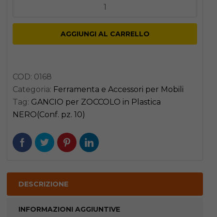
GANCIO
per
ZOCCOLO
AGGIUNGI AL CARRELLO
in
Plastica
NERO(Conf.
COD:
0168
pz.
Categoria:
Ferramenta e Accessori per Mobili
10)
Tag:
GANCIO per ZOCCOLO in Plastica
quantità
NERO(Conf. pz. 10)
DESCRIZIONE
INFORMAZIONI AGGIUNTIVE