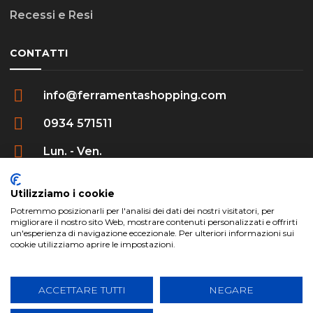
Recessi e Resi
CONTATTI
info@ferramentashopping.com
0934 571511
Lun. - Ven.
09:00 - 12:30 / 16:00 - 20:00
Utilizziamo i cookie
Potremmo posizionarli per l'analisi dei dati dei nostri visitatori, per
migliorare il nostro sito Web, mostrare contenuti personalizzati e offrirti
un'esperienza di navigazione eccezionale. Per ulteriori informazioni sui
cookie utilizziamo aprire le impostazioni.
ferramentashopping.com ©2024 | Realizzato da
Creative Agency | All Rights Reserved.
ACCETTARE TUTTI
NEGARE