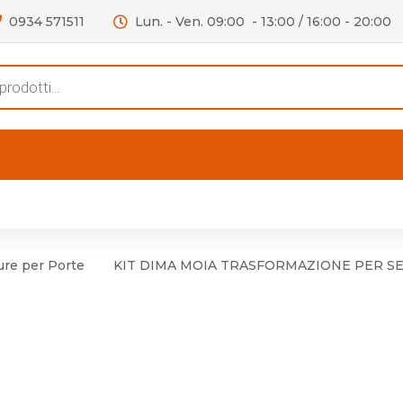
0934 571511
Lun. - Ven. 09:00 - 13:00 / 16:00 - 20:00
s
FERTE
OUTLET
RECENSIONI
VIDEO
niere per Mobile
Accessori telefoni e
Lampade led
ure per Porte
KIT DIMA MOIA TRASFORMAZIONE PER SERR
niere per Porta
Batterie duracell
Materiale Elettrico