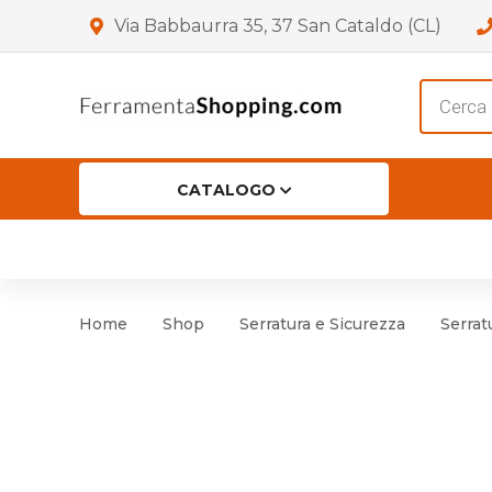
Via Babbaurra 35, 37 San Cataldo (CL)
Product
search
CATALOGO
HOME
CHI SIAMO
SHOP
OF
Accessori per Porta
Cer
Home
Shop
Serratura e Sicurezza
Serrat
Accessori vari
Cer
Antinfortunistica
Cartelli e Segnaletica