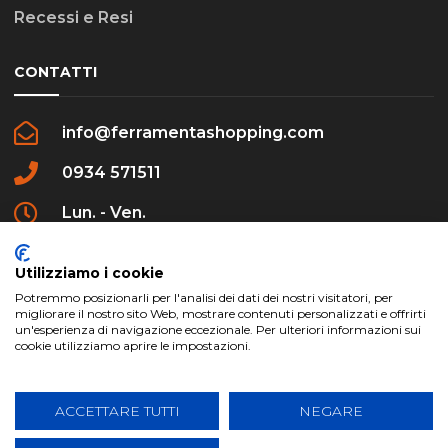
Recessi e Resi
CONTATTI
info@ferramentashopping.com
0934 571511
Lun. - Ven.
09:00 - 12:30 / 16:00 - 20:00
Utilizziamo i cookie
Potremmo posizionarli per l'analisi dei dati dei nostri visitatori, per
migliorare il nostro sito Web, mostrare contenuti personalizzati e offrirti
un'esperienza di navigazione eccezionale. Per ulteriori informazioni sui
cookie utilizziamo aprire le impostazioni.
ferramentashopping.com ©2024 | Realizzato da
Creative Agency | All Rights Reserved.
ACCETTARE TUTTI
NEGARE