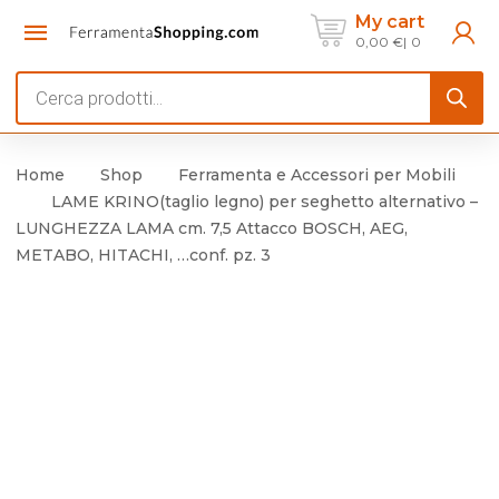
My cart
0,00
€
0
Products
search
Home
Shop
Ferramenta e Accessori per Mobili
LAME KRINO(taglio legno) per seghetto alternativo –
LUNGHEZZA LAMA cm. 7,5 Attacco BOSCH, AEG,
METABO, HITACHI, …conf. pz. 3