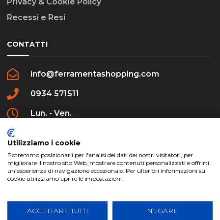
Privacy & Cookie Policy
Recessi e Resi
CONTATTI
info@ferramentashopping.com
0934 571511
Lun. - Ven.
09:00 - 12:30 / 16:00 - 20:00
Utilizziamo i cookie
Potremmo posizionarli per l'analisi dei dati dei nostri visitatori, per
migliorare il nostro sito Web, mostrare contenuti personalizzati e offrirti
un'esperienza di navigazione eccezionale. Per ulteriori informazioni sui
cookie utilizziamo aprire le impostazioni.
ferramentashopping.com ©2024 | Realizzato da
Creative Agency | All Rights Reserved.
ACCETTARE TUTTI
NEGARE