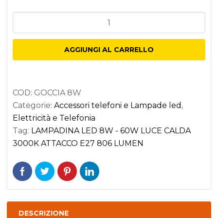
LAMPADINA
LED
8W
AGGIUNGI AL CARRELLO
-
60W
LUCE
COD:
GOCCIA 8W
CALDA
Categorie:
Accessori telefoni e Lampade led
,
3000K
Elettricità e Telefonia
ATTACCO
Tag:
LAMPADINA LED 8W - 60W LUCE CALDA
E27
3000K ATTACCO E27 806 LUMEN
806
LUMEN
quantità
DESCRIZIONE