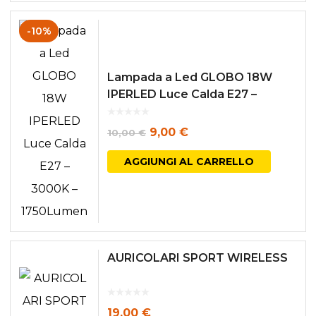
-10%
Lampada a Led GLOBO 18W
IPERLED Luce Calda E27 –
3000K – 1750Lumen
Il
Il
9,00
€
10,00
€
prezzo
prezzo
AGGIUNGI AL CARRELLO
originale
attuale
era:
è:
10,00 €.
9,00 €.
AURICOLARI SPORT WIRELESS
19,00
€