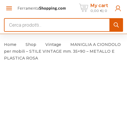
My cart
0,00
€
0
Products
search
Home
Shop
Vintage
MANIGLIA A CIONDOLO
per mobili – STILE VINTAGE mm. 35×90 – METALLO E
PLASTICA ROSA