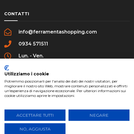
CONTATTI
info@ferramentashopping.com
0934 571511
Lun. - Ven.
09:00 - 12:30 / 16:00 - 20:00
Utilizziamo i cookie
Potremmo posizionarli per l'analisi dei dati dei nostri visitatori, per
migliorare il nostro sito Web, mostrare contenuti personalizzati e offrirti
un'esperienza di navigazione eccezionale. Per ulteriori informazioni sui
cookie utilizziamo aprire le impostazioni.
ferramentashopping.com ©2024 | Realizzato da
Creative Agency | All Rights Reserved.
ACCETTARE TUTTI
NEGARE
NO, AGGIUSTA