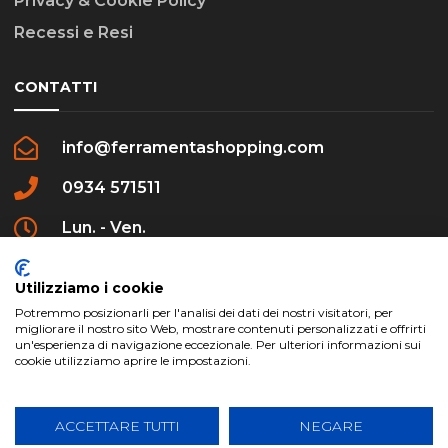
Privacy & Cookie Policy
Recessi e Resi
CONTATTI
info@ferramentashopping.com
0934 571511
Lun. - Ven.
09:00 - 12:30 / 16:00 - 20:00
Utilizziamo i cookie
Potremmo posizionarli per l'analisi dei dati dei nostri visitatori, per
migliorare il nostro sito Web, mostrare contenuti personalizzati e offrirti
un'esperienza di navigazione eccezionale. Per ulteriori informazioni sui
cookie utilizziamo aprire le impostazioni.
ferramentashopping.com ©2024 | Realizzato da
Creative Agency | All Rights Reserved.
ACCETTARE TUTTI
NEGARE