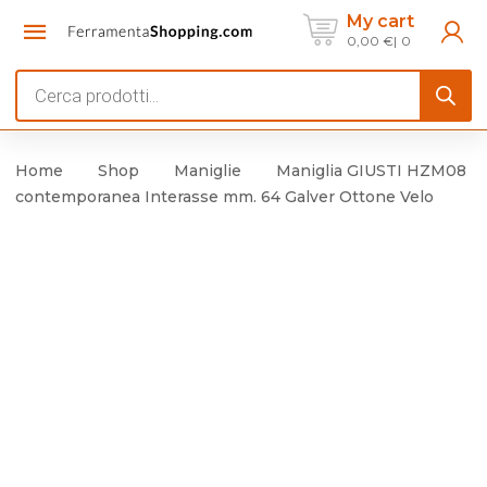
My cart
0,00
€
0
Products
search
Home
Shop
Maniglie
Maniglia GIUSTI HZM08
contemporanea Interasse mm. 64 Galver Ottone Velo