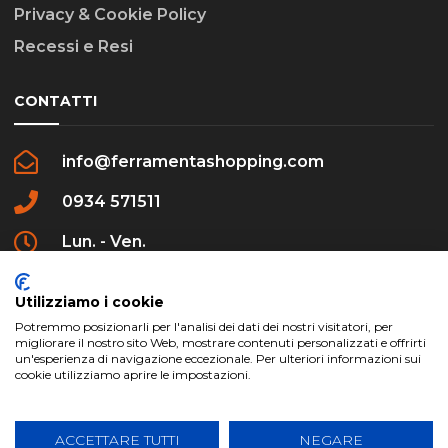
Privacy & Cookie Policy
Recessi e Resi
CONTATTI
info@ferramentashopping.com
0934 571511
Lun. - Ven.
09:00 - 12:30 / 16:00 - 20:00
Utilizziamo i cookie
Potremmo posizionarli per l'analisi dei dati dei nostri visitatori, per
migliorare il nostro sito Web, mostrare contenuti personalizzati e offrirti
un'esperienza di navigazione eccezionale. Per ulteriori informazioni sui
cookie utilizziamo aprire le impostazioni.
ferramentashopping.com ©2024 | Realizzato da
Creative Agency | All Rights Reserved.
ACCETTARE TUTTI
NEGARE