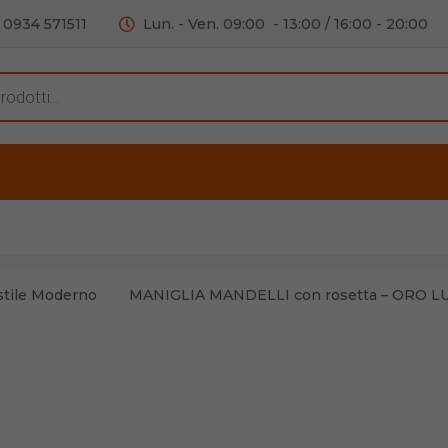
0934 571511
Lun. - Ven. 09:00 - 13:00 / 16:00 - 20:00
s
ERTE
OUTLET
RECENSIONI
VIDEO
C
iere per Mobile
Accessori telefoni e
Lampade led
stile Moderno
MANIGLIA MANDELLI con rosetta – ORO LU
iere per Porta
Batterie duracell
Materiale Elettrico