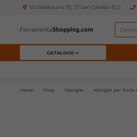
Via Babbaurra 35, 37 San Cataldo (CL)
Product
search
CATALOGO
HOME
CHI SIAMO
SHOP
OFF
Accessori per Porta
Cern
Home
Shop
Maniglie
Maniglie per Porta 
Accessori vari
Cern
Antinfortunistica
Cartelli e Segnaletica