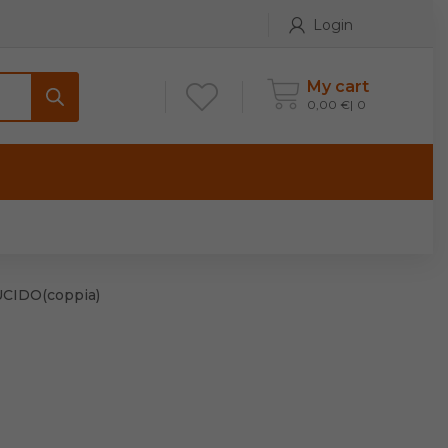
Login
My cart
0,00
€
0
ONTATTI
Maniglia per Mobile stile
Antico e Classico
CIDO(coppia)
Maniglie per Mobile stile
Moderno
Maniglie per Porta stile
Moderno
Maniglie porte stile Antico