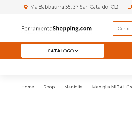
Via Babbaurra 35, 37 San Cataldo (CL)
Product
search
CATALOGO
HOME
CHI SIAMO
SHOP
OF
Accessori per Porta
Cer
Home
Shop
Maniglie
Maniglia MITAL Cr
Accessori vari
Cer
Antinfortunistica
Cartelli e Segnaletica