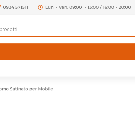
0934 571511
Lun. - Ven. 09:00 - 13:00 / 16:00 - 20:00
s
FERTE
OUTLET
RECENSIONI
VIDEO
niere per Mobile
Accessori telefoni e
Lampade led
omo Satinato per Mobile
niere per Porta
Batterie duracell
Materiale Elettrico