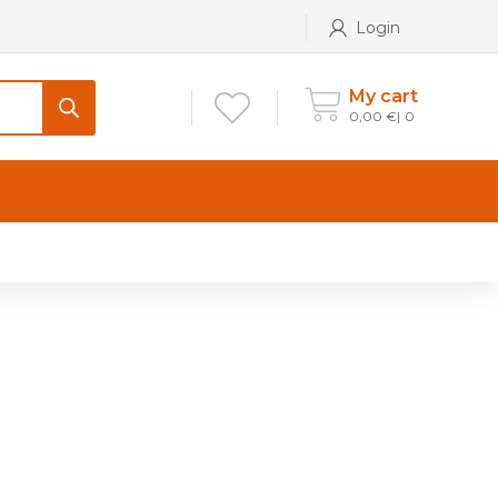
Login
My cart
0,00
€
0
CONTATTI
Maniglia per Mobile stile
Antico e Classico
Maniglie per Mobile stile
Moderno
Maniglie per Porta stile
Moderno
Maniglie porte stile Antico