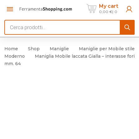
My cart
0,00
€
0
Products
search
Home
Shop
Maniglie
Maniglie per Mobile stile
Moderno
Maniglia Mobile laccata Gialla – interasse fori
mm. 64