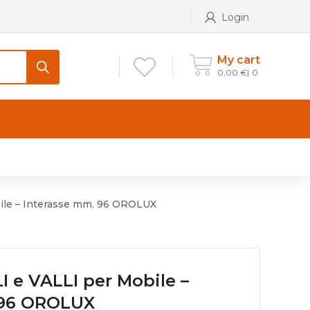
Login
My cart
0,00
€
0
CONTATTI
Maniglia per Mobile stile
Antico e Classico
ile – Interasse mm. 96 OROLUX
Maniglie per Mobile stile
Moderno
Maniglie per Porta stile
 e VALLI per Mobile –
Moderno
 96 OROLUX
Maniglie porte stile Antico