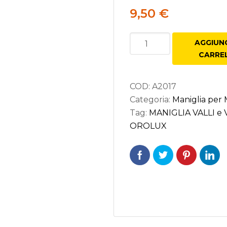
9,50
€
MANIGLIA
AGGIUNG
VALLI
CARRE
seforti
e
VALLI
rature per Porte
COD:
A2017
per
Categoria:
Maniglia per M
rature per Mobili
Mobile
Tag:
MANIGLIA VALLI e V
-
OROLUX
Interasse
mm.
96
OROLUX
quantità