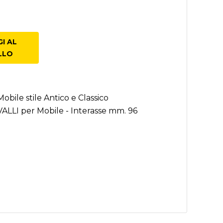
e Classico
I AL
LLO
obile stile Antico e Classico
ALLI per Mobile - Interasse mm. 96