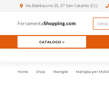
Via Babbaurra 35, 37 San Cataldo (CL)
Product
search
CATALOGO
HOME
CHI SIAMO
SHOP
OF
Accessori per Porta
Cer
Home
Shop
Maniglie
Maniglia per Mobile
Accessori vari
Cer
Antinfortunistica
Cartelli e Segnaletica