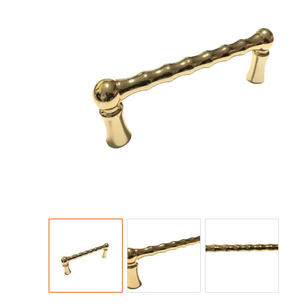
Collezioni Maniglie
Cas
Antologhia
Ser
Mood Collection
Ser