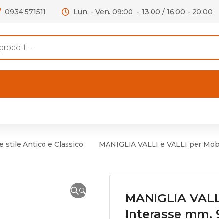
0934 571511
Lun. - Ven. 09:00 - 13:00 / 16:00 - 20:00
s
FERTE
OUTLET
RECENSIONI
VIDEO
niere per Mobile
Accessori telefoni e
Lampade led
 stile Antico e Classico
MANIGLIA VALLI e VALLI per Mob
niere per Porta
Batterie duracell
Materiale Elettrico
🔍
MANIGLIA VALLI
Interasse mm.