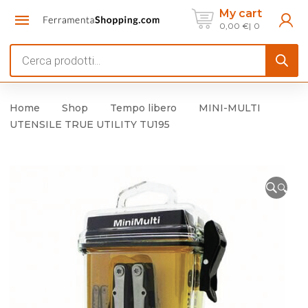
My cart
0,00
€
0
Products
search
Home
Shop
Tempo libero
MINI-MULTI
UTENSILE TRUE UTILITY TU195
🔍