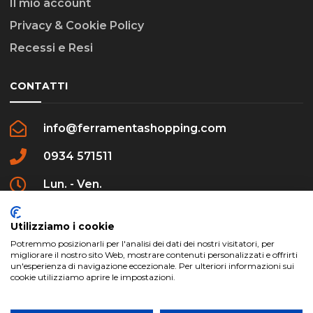
Il mio account
Privacy & Cookie Policy
Recessi e Resi
CONTATTI
info@ferramentashopping.com
0934 571511
Lun. - Ven.
09:00 - 12:30 / 16:00 - 20:00
Utilizziamo i cookie
Potremmo posizionarli per l'analisi dei dati dei nostri visitatori, per
migliorare il nostro sito Web, mostrare contenuti personalizzati e offrirti
un'esperienza di navigazione eccezionale. Per ulteriori informazioni sui
cookie utilizziamo aprire le impostazioni.
ferramentashopping.com ©2024 | Realizzato da