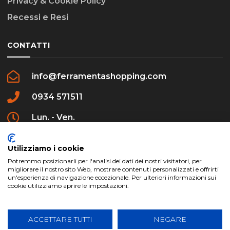
Privacy & Cookie Policy
Recessi e Resi
CONTATTI
info@ferramentashopping.com
0934 571511
Lun. - Ven.
09:00 - 12:30 / 16:00 - 20:00
Utilizziamo i cookie
Potremmo posizionarli per l'analisi dei dati dei nostri visitatori, per
migliorare il nostro sito Web, mostrare contenuti personalizzati e offrirti
un'esperienza di navigazione eccezionale. Per ulteriori informazioni sui
cookie utilizziamo aprire le impostazioni.
ferramentashopping.com ©2024 | Realizzato da
Creative Agency | All Rights Reserved.
ACCETTARE TUTTI
NEGARE