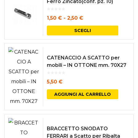
Ferro Zincato(conf. pz. 10)
Fascia
1,50
€
-
2,50
€
di
Questo
SCEGLI
prezzo:
prodott
da
ha
1,50 €
più
CATENACCIO A SCATTO per
mobili – IN OTTONE mm. 70X27
a
varianti.
2,50 €
Le
5,50
€
opzioni
AGGIUNGI AL CARRELLO
posson
essere
scelte
nella
BRACCETTO SNODATO
pagina
FERRARI a Scatto per Ribalta