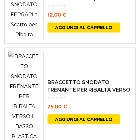
del
12,00
€
prodott
AGGIUNGI AL CARRELLO
BRACCETTO SNODATO
FRENANTE PER RIBALTA VERSO
IL BASSO PLASTICA BIANCA
25,00
€
AGGIUNGI AL CARRELLO