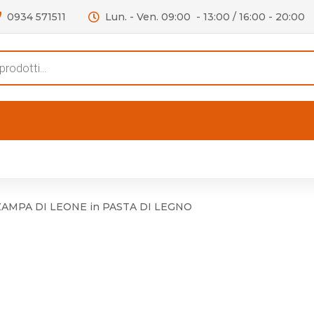
0934 571511
Lun. - Ven. 09:00 - 13:00 / 16:00 - 20:00
s
FERTE
OUTLET
RECENSIONI
VIDEO
niere per Mobile
Accessori telefoni e
Lampade led
 ZAMPA DI LEONE in PASTA DI LEGNO
niere per Porta
Batterie duracell
Materiale Elettrico