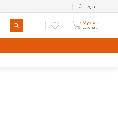
Login
My cart
0,00
€
0
CONTATTI
Maniglia per Mobile stile
Antico e Classico
Maniglie per Mobile stile
Moderno
Maniglie per Porta stile
Moderno
Maniglie porte stile Antico