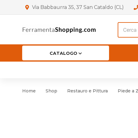
Via Babbaurra 35, 37 San Cataldo (CL)
Product
search
CATALOGO
HOME
CHI SIAMO
SHOP
OF
Accessori per Porta
Cer
Home
Shop
Restauro e Pittura
Piede a
Accessori vari
Cer
Antinfortunistica
Cartelli e Segnaletica