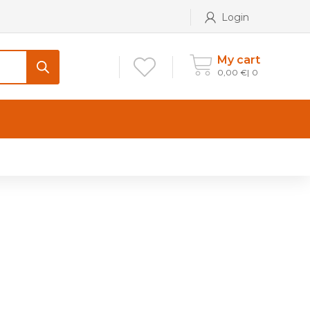
Login
My cart
0,00
€
0
CONTATTI
Maniglia per Mobile stile
Antico e Classico
Maniglie per Mobile stile
Moderno
Maniglie per Porta stile
Moderno
Maniglie porte stile Antico