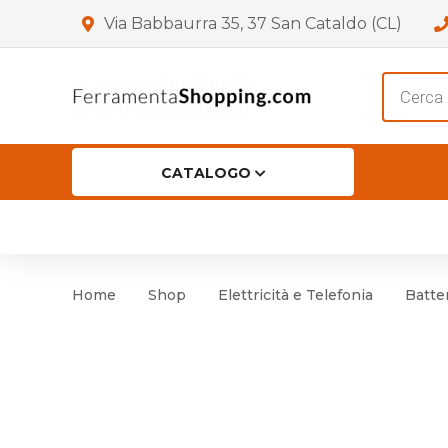
Via Babbaurra 35, 37 San Cataldo (CL)
Product
search
CATALOGO
HOME
CHI SIAMO
SHOP
OF
Accessori per Porta
Cer
Home
Shop
Elettricità e Telefonia
Batter
Accessori vari
Cer
Antinfortunistica
Cartelli e Segnaletica