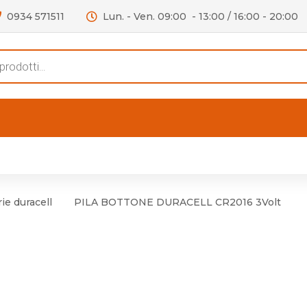
0934 571511
Lun. - Ven. 09:00 - 13:00 / 16:00 - 20:00
s
FERTE
OUTLET
RECENSIONI
VIDEO
niere per Mobile
Accessori telefoni e
Lampade led
ie duracell
PILA BOTTONE DURACELL CR2016 3Volt
niere per Porta
Batterie duracell
Materiale Elettrico